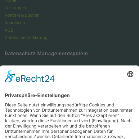
Home
Leistungen
Kontakt & Buchen
Impressum
AGB
Datenschutzerklärung
Datenschutz Managementsystem
Unser Meinung: Unser DSMS ist ein klasse Tool , um die
Anforderungen der DSGVO vollumfänglich zu erfüllen und dabei viel
Zeit zu sparen. Hier können Sie sich über unseren Datenschutz-
Manager informieren.
https://dsms.tbcs.it
DSMS-Zugang für unsere Kunden