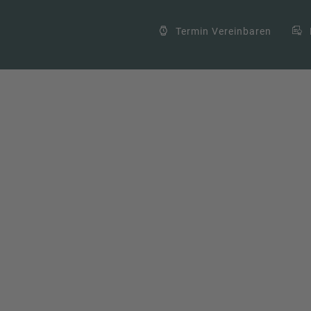
Termin Vereinbaren
: Wie KI-Tools manipuliert werden
ction
,
KI-Agenten
,
KI-Richtlinie
,
Künstliche Intelligenz
,
Prompt Injection