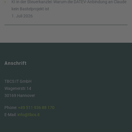
KI in der Steuerkanzlei: Warum die DATEV-Anbindung an Claude
kein Bastelprojekt ist
1. Juli 2026
Anschrift
TBCS IT GmbH
Wagenerstr.14
30169 Hannover
Phone:
+49 511 936 88 170
E-Mail:
info@tbcs.it