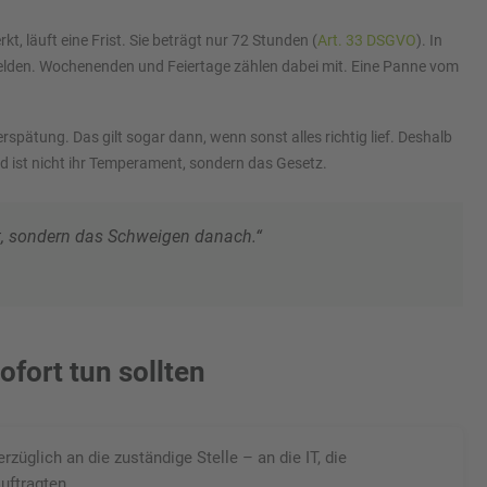
 läuft eine Frist. Sie beträgt nur 72 Stunden (
Art. 33 DSGVO
). In
melden. Wochenenden und Feiertage zählen dabei mit. Eine Panne vom
erspätung. Das gilt sogar dann, wenn sonst alles richtig lief. Deshalb
d ist nicht ihr Temperament, sondern das Gesetz.
rt, sondern das Schweigen danach.“
fort tun sollten
züglich an die zuständige Stelle – an die IT, die
uftragten.