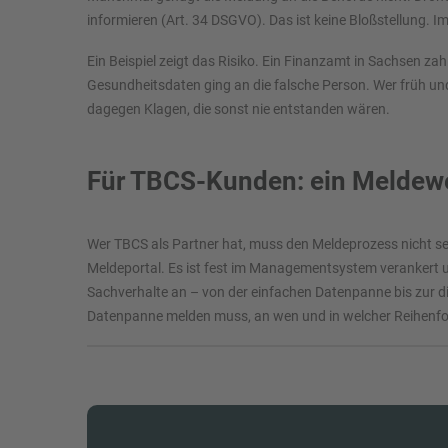
informieren (Art. 34 DSGVO). Das ist keine Bloßstellung. Im
Ein Beispiel zeigt das Risiko. Ein Finanzamt in Sachsen za
Gesundheitsdaten ging an die falsche Person. Wer früh und 
dagegen Klagen, die sonst nie entstanden wären.
Für TBCS-Kunden: ein Meldewe
Wer TBCS als Partner hat, muss den Meldeprozess nicht sel
Meldeportal. Es ist fest im Managementsystem verankert und
Sachverhalte an – von der einfachen Datenpanne bis zur diff
Datenpanne melden muss, an wen und in welcher Reihenfo