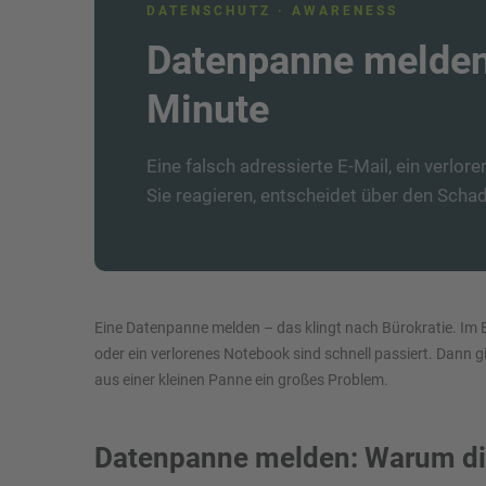
DATENSCHUTZ · AWARENESS
Datenpanne melden:
Minute
Eine falsch adressierte E-Mail, ein verlore
Sie reagieren, entscheidet über den Scha
Eine Datenpanne melden – das klingt nach Bürokratie. Im Er
oder ein verlorenes Notebook sind schnell passiert. Dann g
aus einer kleinen Panne ein großes Problem.
Datenpanne melden: Warum die 