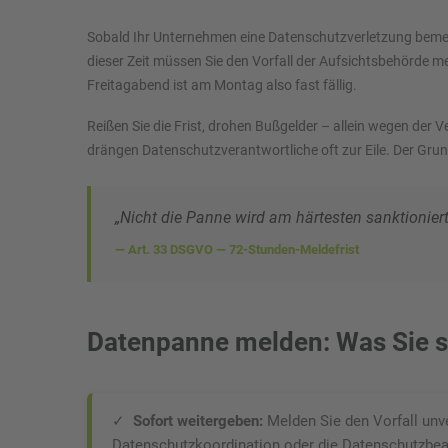
Sobald Ihr Unternehmen eine Datenschutzverletzung bemerkt,
dieser Zeit müssen Sie den Vorfall der Aufsichtsbehörde 
Freitagabend ist am Montag also fast fällig.
Reißen Sie die Frist, drohen Bußgelder – allein wegen der V
drängen Datenschutzverantwortliche oft zur Eile. Der Grun
„Nicht die Panne wird am härtesten sanktionie
— Art. 33 DSGVO — 72-Stunden-Meldefrist
Datenpanne melden: Was Sie so
✓
Sofort weitergeben:
Melden Sie den Vorfall unver
Datenschutzkoordination oder die Datenschutzbea