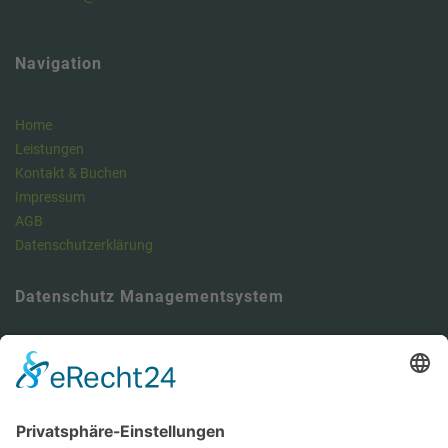
Navigation
Home
Leistungen
Kontakt & Buchen
Impressum
AGB
Datenschutzerklärung
Datenschutz Managementsystem
Unser Meinung: Unser DSMS ist ein klasse Tool , um die
Anforderungen der DSGVO vollumfänglich zu erfüllen und dabei viel
Zeit zu sparen. Hier können Sie sich über unseren Datenschutz-
Manager informieren.