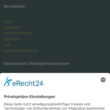
Navigation
Home
Leistungen
Kontakt & Buchen
Impressum
AGB
Datenschutzerklärung
Datenschutz Managementsystem
Unser Meinung: Unser DSMS ist ein klasse Tool , um die
Anforderungen der DSGVO vollumfänglich zu erfüllen und dabei viel
Zeit zu sparen. Hier können Sie sich über unseren Datenschutz-
Manager informieren.
https://dsms.tbcs.it