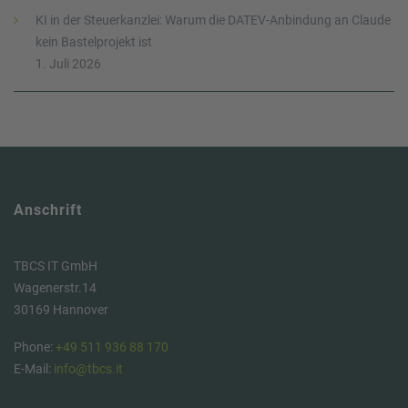
KI in der Steuerkanzlei: Warum die DATEV-Anbindung an Claude
kein Bastelprojekt ist
1. Juli 2026
Anschrift
TBCS IT GmbH
Wagenerstr.14
30169 Hannover
Phone:
+49 511 936 88 170
E-Mail:
info@tbcs.it