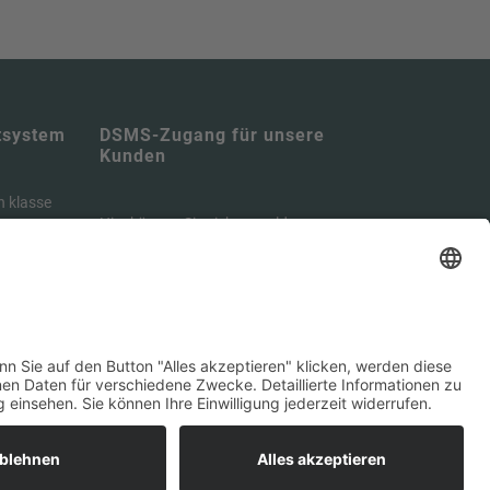
tsystem
DSMS-Zugang für unsere
Kunden
n klasse
Hier können Sie sich anmelden:
 DSGVO
ei viel
https://portal.tbcs.it
ch über
formieren.