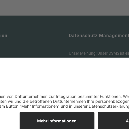
ion
Datenschutz Managemen
Unser Meinung: Unser DSMS ist ei
en
Tool , um die Anforderungen der
& Buchen
vollumfänglich zu erfüllen und dab
um
Zeit zu sparen. Hier können Sie si
unseren Datenschutz-Manager in
utzerklärung
https://dsms.tbcs.it
eserved.