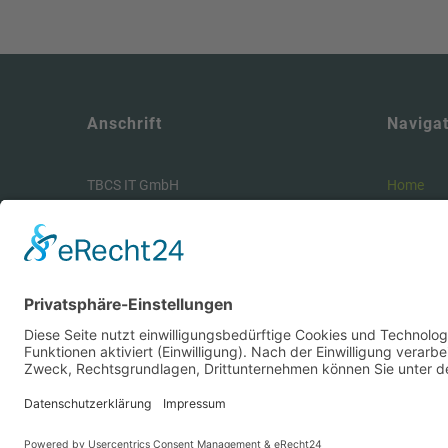
Anschrift
Navigat
TBCS IT GmbH
Home
Wagenerstr.14
Leistung
30169 Hannover
Kontakt 
Impress
Phone:
+49 511 936 88 170
AGB
E-Mail:
info@tbcs.it
Datensch
© 2026 | Design by TBCS IT GmbH | Hannover Mitte | All rights r