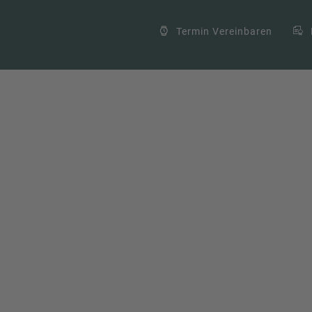
Termin Vereinbaren
Daten?
nmanagement
,
Datenmissbrauch
,
Datenökonomie
,
Datenprivatsphäre
,
tung
,
DAtenwert
,
Identitätsdiebstahl
,
Persönliche Daten