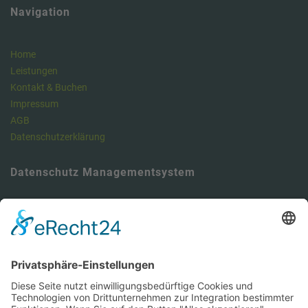
Navigation
Home
Leistungen
Kontakt & Buchen
Impressum
AGB
Datenschutzerklärung
Datenschutz Managementsystem
Unser Meinung: Unser DSMS ist ein klasse Tool , um die
Anforderungen der DSGVO vollumfänglich zu erfüllen und dabei viel
Zeit zu sparen. Hier können Sie sich über unseren Datenschutz-
Manager informieren.
https://dsms.tbcs.it