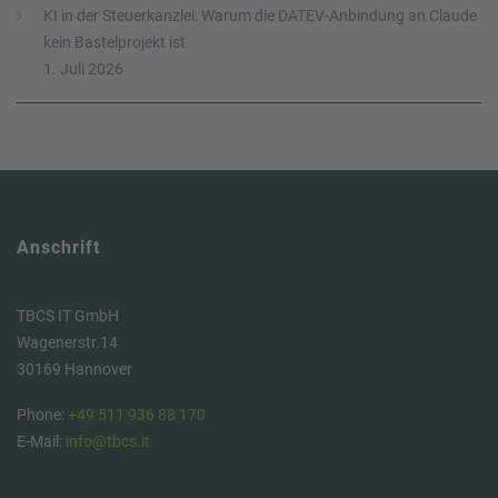
KI in der Steuerkanzlei: Warum die DATEV-Anbindung an Claude
kein Bastelprojekt ist
1. Juli 2026
Anschrift
TBCS IT GmbH
Wagenerstr.14
30169 Hannover
Phone:
+49 511 936 88 170
E-Mail:
info@tbcs.it