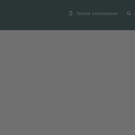
Termin Vereinbaren
rblick und was sie für
NIS-2
0 comments