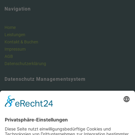
Navigation
Home
Leistungen
Kontakt & Buchen
Impressum
AGB
Datenschutzerklärung
Datenschutz Managementsystem
Unser Meinung: Unser DSMS ist ein klasse Tool , um die
Anforderungen der DSGVO vollumfänglich zu erfüllen und dabei viel
Zeit zu sparen. Hier können Sie sich über unseren Datenschutz-
Manager informieren.
https://dsms.tbcs.it