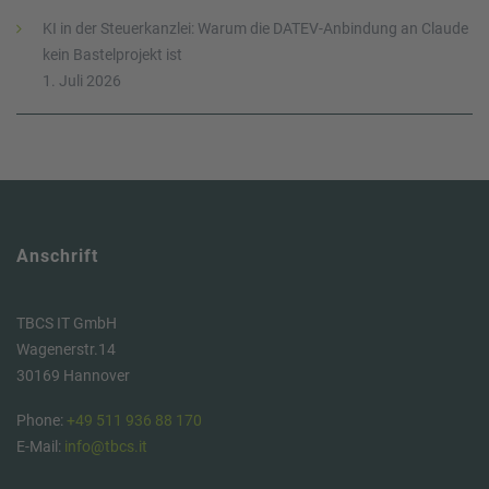
KI in der Steuerkanzlei: Warum die DATEV-Anbindung an Claude
kein Bastelprojekt ist
1. Juli 2026
Anschrift
TBCS IT GmbH
Wagenerstr.14
30169 Hannover
Phone:
+49 511 936 88 170
E-Mail:
info@tbcs.it