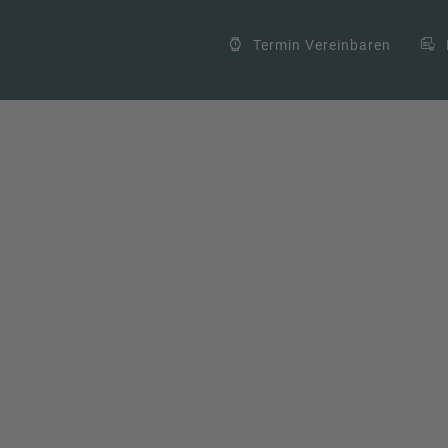
Termin Vereinbaren
 welche Auswirkungen hat sie auf
yber-Attacken
,
Cyber-Risiken
,
Cyber-Sicherheit
,
Geschäftsfortführung
,
anung
,
Resilienz-Strategien
,
Risikoanalyse
,
Risikomanagement
,