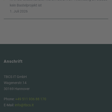
kein Bastelprojekt ist
1. Juli 2026
Anschrift
TBCS IT GmbH
Wagenerstr.14
30169 Hannover
Phone:
+49 511 936 88 170
E-Mail:
info@tbcs.it