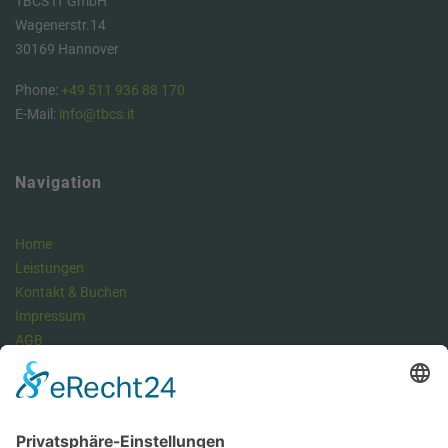
TBCS IT GmbH
Wagenerstr.14
30169 Hannover
Phone:
+49 511 936 88 170
E-Mail:
info@tbcs.it
Navigation
Home
Leistungen
Kontakt & Buchen
Impressum
AGB
Datenschutzerklärung
Datenschutz Managementsystem