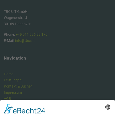
TBCS IT GmbH
Wagenerstr.14
30169 Hannover
Phone:
+49 511 936 88 170
E-Mail:
info@tbcs.it
Navigation
Home
Leistungen
Kontakt & Buchen
Impressum
AGB
Datenschutzerklärung