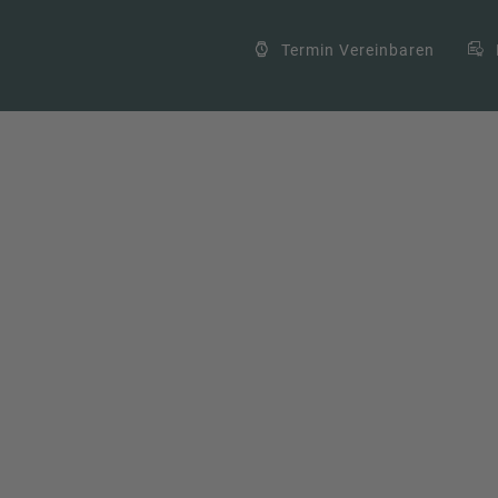
Termin Vereinbaren
ty“
Details
,
Lupe
,
Ortsbegehung
,
vor Ort
0 comments