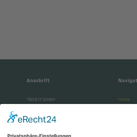
Read more
Anschrift
Navigat
TBCS IT GmbH
Home
Wagenerstr.14
Leistung
30169 Hannover
Kontakt 
Impress
Phone:
+49 511 936 88 170
AGB
E-Mail:
info@tbcs.it
Datensch