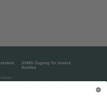
tsystem
DSMS-Zugang für unsere
Kunden
n klasse
Hier können Sie sich anmelden:
 DSGVO
ei viel
https://portal.tbcs.it
ch über
formieren.