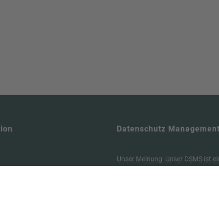
ion
Datenschutz Managemen
Unser Meinung: Unser DSMS ist ei
en
Tool , um die Anforderungen der
& Buchen
vollumfänglich zu erfüllen und dab
um
Zeit zu sparen. Hier können Sie si
unseren Datenschutz-Manager in
utzerklärung