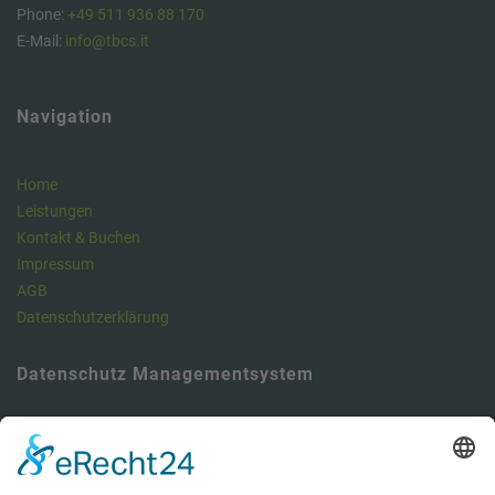
Phone:
+49 511 936 88 170
E-Mail:
info@tbcs.it
Navigation
Home
Leistungen
Kontakt & Buchen
Impressum
AGB
Datenschutzerklärung
Datenschutz Managementsystem
Unser Meinung: Unser DSMS ist ein klasse Tool , um die
Anforderungen der DSGVO vollumfänglich zu erfüllen und dabei viel